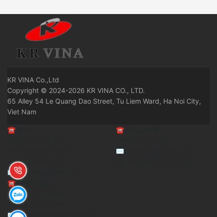
KR
VINA Co.,Ltd
Copyright © 2024-2026 KR VINA CO., LTD.
65 Alley 54 Le Quang Dao Street, Tu Liem Ward, Ha Noi City,
Viet Nam
☎
본사
☎
베트남직원
+84)987 945 335
+84)377 577 997
+84)24 6674 1569
✉krvina05@gmail.com
+84)24 6675 1041
Mr. NGUYEN TRONG VU
✉krvina09@gmail.com
☎
한국인직원
+84)98 323 8080
+84)8 5353 8080
✉ 0327kimbh@naver.com