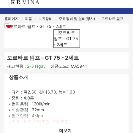
홈페이지
제품
보유장비
주요장비 및 설비(장치)
모르타르 펌프
모르타르 펌프 - GT 75 - 2세트
재고현황::
2-3 Ngày
상품코드::
MA5941
상품소개
▫ 규격 : 폭2.30, 길이3.70, 높이1.90
▫ 중량 : 4.0톤
▫ 펌핑용량 : 120lit/min
▫ 배송관경 : 32mm
▫ 펌프압력 : 4Mpa
▫ 적용 : 제트 그라우팅, 그라우팅
더보기