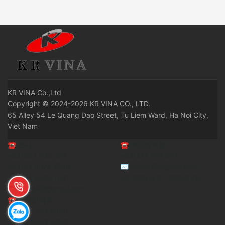
KR
VINA Co.,Ltd
Copyright © 2024-2026 KR VINA CO., LTD.
65 Alley 54 Le Quang Dao Street, Tu Liem Ward, Ha Noi City,
Viet Nam
☎
본사
☎
베트남직원
+84)987 945 335
+84)377 577 997
+84)24 6674 1569
✉krvina05@gmail.com
+84)24 6675 1041
Mr. NGUYEN TRONG VU
✉krvina09@gmail.com
☎
한국인직원
+84)98 323 8080
+84)8 5353 8080