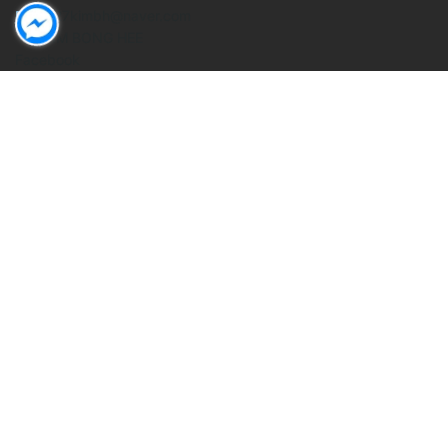
✉ 0327kimbh@naver.com
Mr. KIM BONG HEE
Facebook