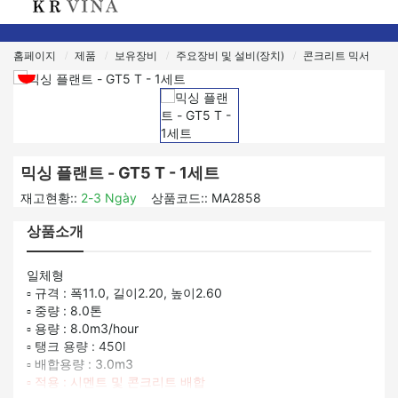
홈페이지
제품
보유장비
주요장비 및 설비(장치)
콘크리트 믹서
믹싱 플랜트 - GT5 T - 1세트
재고현황::
2-3 Ngày
상품코드::
MA2858
상품소개
일체형
▫ 규격 : 폭11.0, 길이2.20, 높이2.60
▫ 중량 : 8.0톤
▫ 용량 : 8.0m3/hour
▫ 탱크 용량 : 450l
▫ 배합용량 : 3.0m3
▫ 적용 : 시멘트 및 콘크리트 배합